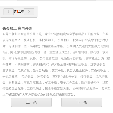
第
1
/1页
钣金加工-家电外壳
东莞市新川钣金有限公司：是一家专业制作精密钣金手板样品加工的企业。主要
以无模化生产，快速打板，小批量加工。 公司拥有一批钣金行业高水平的技术人
才，专业制作一些（高难度）的精密钣金手板。 公司购入先进的大型激光切割机
3台，阿玛达精密数控折弯机15台，重型油压成型机3台和铆钉机，抽孔机，攻牙
机，钻床等钣金加工设备。 公司主营范围：液晶显示器背板 ，弹片钣金分为（铍
铜弹片，不锈钢弹片，弹簧钢弹片）弹片钣金也可以叫插座钣金，洗衣机钣金，
空调钣金，电视背板，显示器底座 ，支架手板，机器人钣金配件，交换机钣金 ，
手机屏蔽罩 ，电子钣金 ，家电钣金，3D打印机配件手板，灯饰钣金，燃气炉钣
金，厨具钣金，车载导航钣金，军工手板，电子元件五金，医疗器械壳体，LED
灯壳及五金配件，工控电源盒，钣金手板定制为主。 公司坚持“品质第一，客户至
上”的原则为广大客户提供优质的服务,欢迎来图稿定制.
上一条
下一条